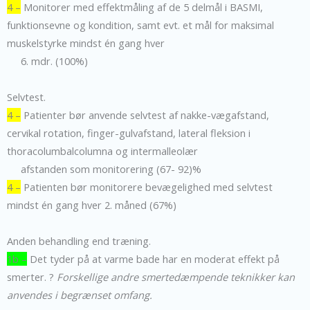
4 –
Monitorer med effektmåling af de 5 delmål i BASMI,
funktionsevne og kondition, samt evt. et mål for maksimal
muskelstyrke mindst én gang hver
6. mdr. (100%)
Selvtest.
4 –
Patienter bør anvende selvtest af nakke-vægafstand,
cervikal rotation, finger-gulvafstand, lateral fleksion i
thoracolumbalcolumna og intermalleolær
afstanden som monitorering (67- 92)%
4 –
Patienten bør monitorere bevægelighed med selvtest
mindst én gang hver 2. måned (67%)
Anden behandling end træning.
1b –
Det tyder på at varme bade har en moderat effekt på
smerter. ?
Forskellige andre smertedæmpende teknikker kan
anvendes i begrænset omfang.