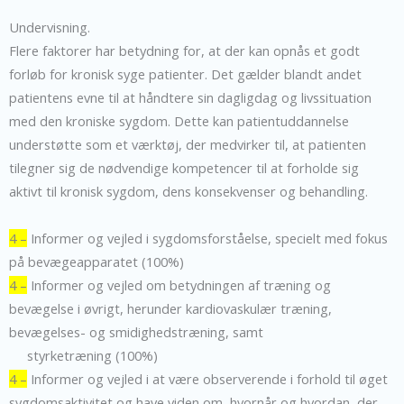
Undervisning.
Flere faktorer har betydning for, at der kan opnås et godt
forløb for kronisk syge patienter. Det gælder blandt andet
patientens evne til at håndtere sin dagligdag og livssituation
med den kroniske sygdom. Dette kan patientuddannelse
understøtte som et værktøj, der medvirker til, at patienten
tilegner sig de nødvendige kompetencer til at forholde sig
aktivt til kronisk sygdom, dens konsekvenser og behandling.
4 –
Informer og vejled i sygdomsforståelse, specielt med fokus
på bevægeapparatet (100%)
4 –
Informer og vejled om betydningen af træning og
bevægelse i øvrigt, herunder kardiovaskulær træning,
bevægelses- og smidighedstræning, samt
styrketræning (100%)
4 –
Informer og vejled i at være observerende i forhold til øget
sygdomsaktivitet og have viden om, hvornår og hvordan, der