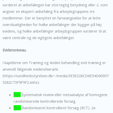
vurderet at anbefalingen har stor/vigtig betydning eller √, som
angiver en ekspert-anbefaling fra arbejdsgruppens tre
medlemmer. Der er benyttet en farveangivelse for at lette
overskueligheden for hvilke anbefalinger der bygger på høj
evidens, og hvilke anbefalinger arbejdsgruppen vurderer til at
være centrale og de vigtigste anbefalinger.
Evidensniveau.
I kapitlerne om Træning og Anden behandling end træning er
anvendt følgende evidenshierarki
(https://sundhedsstyrelsen.dk/~/media/3E5E326CD6E54D60957
5282C73F9F9F2.ashx):
1a –
Systematisk review eller metaanalyse af homogene
randomiserede kontrollerede forsøg.
1b –
Randomiseret kontrolleret forsøg (RCT). 2a