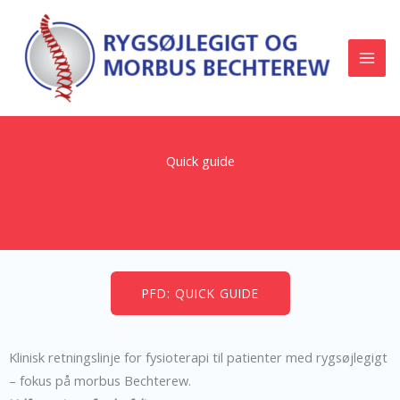
Gå
til
indholdet
Quick guide
PFD: QUICK GUIDE
Klinisk retningslinje for fysioterapi til patienter med rygsøjlegigt
– fokus på morbus Bechterew.