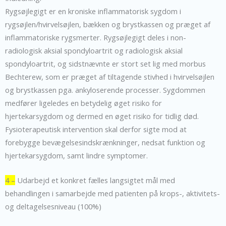
Rygsøjlegigt er en kroniske inflammatorisk sygdom i
rygsøjlen/hvirvelsøjlen, bækken og brystkassen og præget af
inflammatoriske rygsmerter. Rygsøjlegigt deles i non-
radiologisk aksial spondyloartrit og radiologisk aksial
spondyloartrit, og sidstnævnte er stort set lig med morbus
Bechterew, som er præget af tiltagende stivhed i hvirvelsøjlen
og brystkassen pga. ankyloserende processer. Sygdommen
medfører ligeledes en betydelig øget risiko for
hjertekarsygdom og dermed en øget risiko for tidlig død.
Fysioterapeutisk intervention skal derfor sigte mod at
forebygge bevægelsesindskrænkninger, nedsat funktion og
hjertekarsygdom, samt lindre symptomer.
4 –
Udarbejd et konkret fælles langsigtet mål med
behandlingen i samarbejde med patienten på krops-, aktivitets-
og deltagelsesniveau (100%)