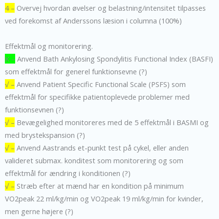
4 –
Overvej hvordan øvelser og belastning/intensitet tilpasses
ved forekomst af Anderssons læsion i columna (100%)
Effektmål og monitorering.
K –
Anvend Bath Ankylosing Spondylitis Functional Index (BASFI)
som effektmål for generel funktionsevne (?)
√ –
Anvend Patient Specific Functional Scale (PSFS) som
effektmål for specifikke patientoplevede problemer med
funktionsevnen (?)
√ –
Bevægelighed monitoreres med de 5 effektmål i BASMI og
med brystekspansion (?)
√ –
Anvend Aastrands et-punkt test på cykel, eller anden
valideret submax. konditest som monitorering og som
effektmål for ændring i konditionen (?)
√ –
Stræb efter at mænd har en kondition på minimum
VO2peak 22 ml/kg/min og VO2peak 19 ml/kg/min for kvinder,
men gerne højere (?)