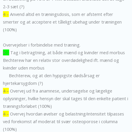
2-3 sæt (?)
4 –
Anvend altid en træningsdosis, som er afstemt efter
smerter og at acceptere et tåleligt ubehag under træningen
(100%)
Overvejelser i forbindelse med træning.
K –
Tag i betragtning, at både mænd og kvinder med morbus
Bechterew har en relativ stor overdødelighed ift. mænd og
kvinder uden morbus
Bechterew, og at den hyppigste dødsårsag er
hjertekarsygdom (?)
4 –
Overvej ud fra anamnese, undersøgelse og lægelige
oplysninger, hvilke hensyn der skal tages til den enkelte patient i
træningsforløbet (100%)
4 –
Overvej hvordan øvelser og belastning/intensitet tilpasses
ved forekomst af moderat til svær osteoporose i columna
(100%)