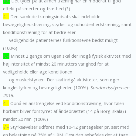
1b-
Det tyder på at almen træning har en moderat til god
effekt på smerter og træthed (?)
4 –
Den samlede træningsindsats skal indeholde
bevægelighedstræning, styrke- og udholdenhedstræning, samt
konditionstræning for at bedre eller
vedligeholde patienternes funktionsevne bedst muligt
(100%)
K –
Mindst 2 gange om ugen skal der indgå fysisk aktivitet med
høj intensitet af mindst 20 minutters varighed for at
vedligeholde eller øge konditionen
og muskelstyrken. Der skal indgå aktiviteter, som øger
knoglestyrken og bevægeligheden (100%).
Sundhedsstyrelsen
2016.
4 –
Opnå en anstrengelse ved konditionstræning, hvor talen
hørbart bliver forstyrret af åndedrættet (14 på Borg-skala) i
mindst 20 min. (100%)
√ –
Styrkeøvelser udføres med 10-12 gentagelser pr. sæt med
en belastning på 75% af 1 RM. Desuden anbefales det at tage