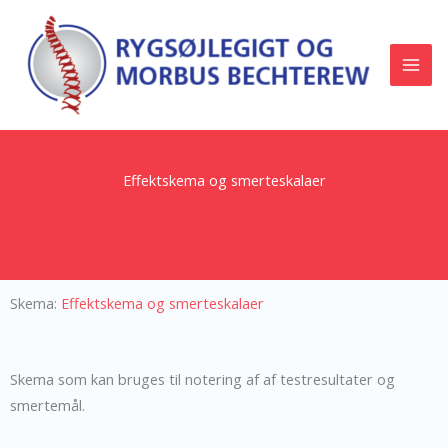
Gå
til
indholdet
Effektskema og smerteskalaer
Skema:
Effektskema og smerteskalaer
Skema som kan bruges til notering af af testresultater og
smertemål.