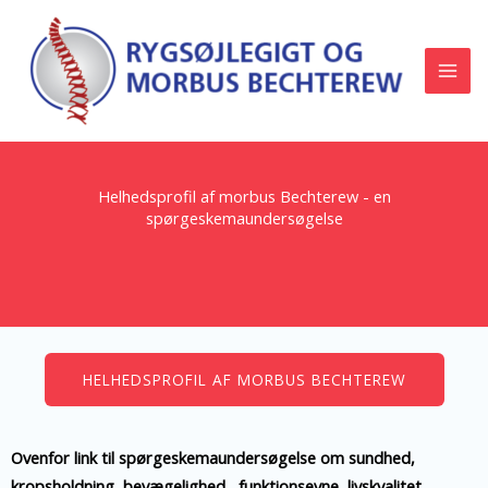
Gå
til
indholdet
Helhedsprofil af morbus Bechterew - en
spørgeskemaundersøgelse
HELHEDSPROFIL AF MORBUS BECHTEREW
Ovenfor link til spørgeskemaundersøgelse om sundhed,
kropsholdning, bevægelighed, funktionsevne, livskvalitet,