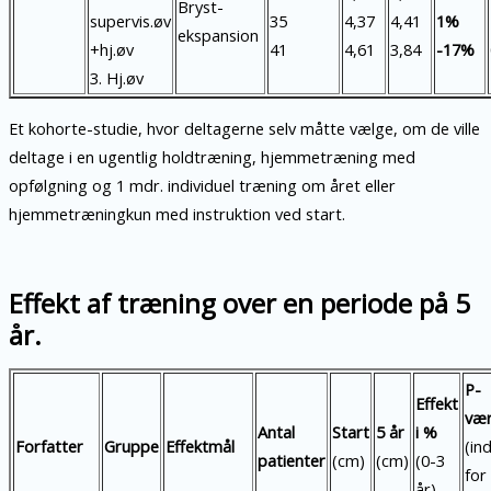
Bryst-
supervis.øv
35
4,37
4,41
1%
ekspansion
+hj.øv
41
4,61
3,84
-17%
3. Hj.øv
Et kohorte-studie, hvor deltagerne selv måtte vælge, om de ville
deltage i en ugentlig holdtræning, hjemmetræning med
opfølgning og 1 mdr. individuel træning om året eller
hjemmetræningkun med instruktion ved start.
Effekt af træning over en periode på 5
år.
P-
Effekt
vær
Antal
Start
5 år
i %
Forfatter
Gruppe
Effektmål
(in
patienter
(cm)
(cm)
(0-3
for
år)