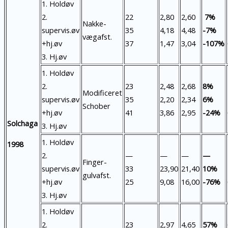
1. Holdøv
2.
22
2,80
2,60
7%
Nakke-
supervis.øv
35
4,18
4,48
-7%
vægafst.
+hj.øv
37
1,47
3,04
-107%
3. Hj.øv
1. Holdøv
2.
23
2,48
2,68
8%
Modificeret
supervis.øv
35
2,20
2,34
6%
Schober
+hj.øv
41
3,86
2,95
-24%
Solchaga
3. Hj.øv
1. Holdøv
1998
2.
—
—
—
—
Finger-
supervis.øv
33
23,90
21,40
10%
gulvafst.
+hj.øv
25
9,08
16,00
-76%
3. Hj.øv
1. Holdøv
2.
23
2,97
4,65
57%