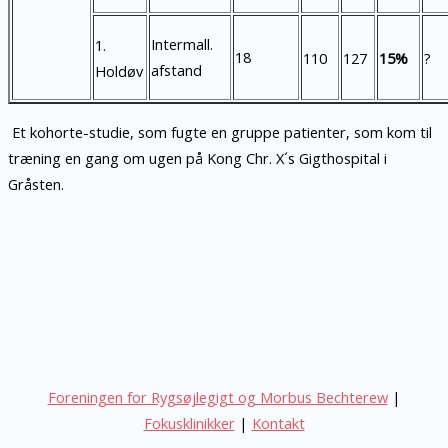
Intermall.
1.
18
110
127
15%
?
afstand
Holdøv
Et kohorte-studie, som fugte en gruppe patienter, som kom til
træning en gang om ugen på Kong Chr. X´s Gigthospital i
Gråsten.
Foreningen for Rygsøjlegigt og Morbus Bechterew
|
Fokusklinikker
|
Kontakt