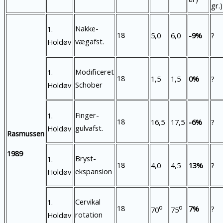
gr.)
Nakke-
1.
18
5,0
6,0
-9%
?
vægafst.
Holdøv
Modificeret
1.
18
1,5
1,5
0%
?
Schober
Holdøv
Finger-
1.
18
16,5
17,5
-6%
?
gulvafst.
Holdøv
Rasmussen
1989
Bryst-
1.
18
4,0
4,5
13%
?
ekspansion
Holdøv
Cervikal
1.
o
o
18
7%
?
70
75
rotation
Holdøv