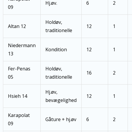
Hj.øv.
6
2
09
Holdøv,
Altan 12
12
1
traditionelle
Niedermann
Kondition
12
1
13
Fer-Penas
Holdøv,
16
2
05
traditionelle
Hj.øv,
Hsieh 14
12
1
bevægelighed
Karapolat
Gåture + hj.øv
6
2
09