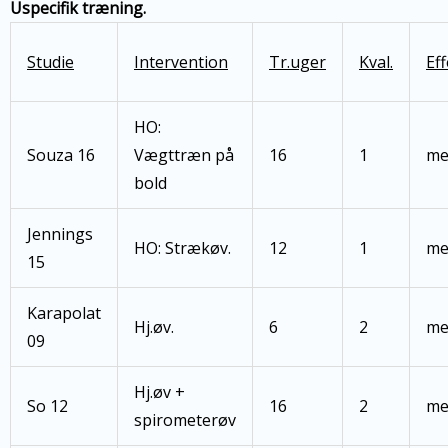
Uspecifik træning.
Studie
Intervention
Tr.uger
Kval.
Ef
HO:
Souza 16
Vægttræn på
16
1
me
bold
Jennings
HO: Strækøv.
12
1
me
15
Karapolat
Hj.øv.
6
2
me
09
Hj.øv +
So 12
16
2
me
spirometerøv