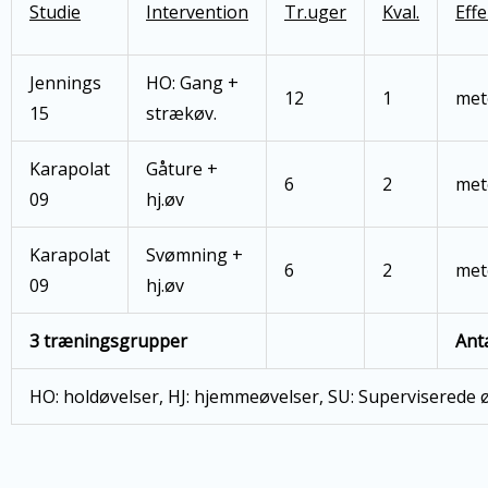
Studie
Intervention
Tr.uger
Kval.
Eff
Jennings
HO: Gang +
12
1
met
15
strækøv.
Karapolat
Gåture +
6
2
met
09
hj.øv
Karapolat
Svømning +
6
2
met
09
hj.øv
3 træningsgrupper
Anta
HO: holdøvelser, HJ: hjemmeøvelser, SU: Superviserede øv