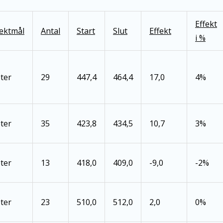
Effekt
fektmål
Antal
Start
Slut
Effekt
i %
ter
29
447,4
464,4
17,0
4%
ter
35
423,8
434,5
10,7
3%
ter
13
418,0
409,0
-9,0
-2%
ter
23
510,0
512,0
2,0
0%