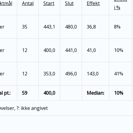
ektmål
Antal
Start
Slut
Effekt
i %
er
35
443,1
480,0
36,8
8%
er
12
400,0
441,0
41,0
10%
er
12
353,0
496,0
143,0
41%
l pt.:
59
400,0
Median:
10%
elser, ?: ikke angivet