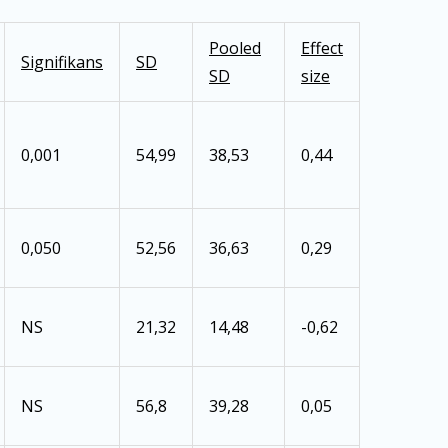
Pooled
Effect
Signifikans
SD
SD
size
0,001
54,99
38,53
0,44
0,050
52,56
36,63
0,29
NS
21,32
14,48
-0,62
NS
56,8
39,28
0,05