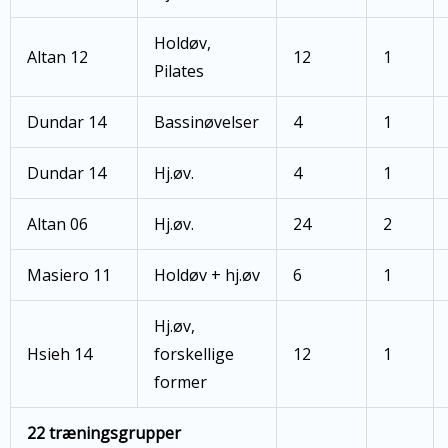
Holdøv,
Altan 12
12
1
Pilates
Dundar 14
Bassinøvelser
4
1
Dundar 14
Hj.øv.
4
1
Altan 06
Hj.øv.
24
2
Masiero 11
Holdøv + hj.øv
6
1
Hj.øv,
Hsieh 14
forskellige
12
1
former
22 træningsgrupper