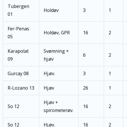
Tubergen
Holdøv
3
1
01
Fer-Penas
Holdøv, GPR
16
2
05
Karapolat
Svømning +
6
2
09
hj.øv
Gurcay 08
Hj.øv.
3
1
R-Lozano 13
Hj.øv
26
1
Hj.øv +
So 12
16
2
spirometerøv.
So 12
Hj.øv.
16
2