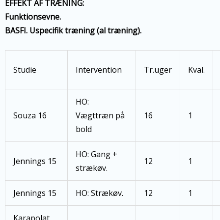
EFFEKT AF TRÆNING:
Funktionsevne.
BASFI. Uspecifik træning (al træning).
Studie
Intervention
Tr.uger
Kval.
HO:
Souza 16
Vægttræn på
16
1
bold
HO: Gang +
Jennings 15
12
1
strækøv.
Jennings 15
HO: Strækøv.
12
1
Karapolat