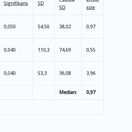
Signifikans
SD
SD
size
0,050
54,56
38,02
0,97
0,040
110,3
74,69
0,55
0,040
53,3
36,08
3,96
Median:
0,97