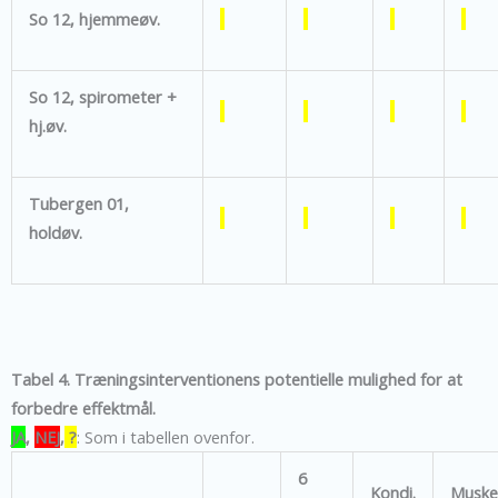
So 12, hjemmeøv.
So 12, spirometer +
hj.øv.
Tubergen 01,
holdøv.
Tabel 4. Træningsinterventionens potentielle mulighed for at
forbedre effektmål.
JA
,
NEJ
,
?
: Som i tabellen ovenfor.
6
Kondi.
Muske