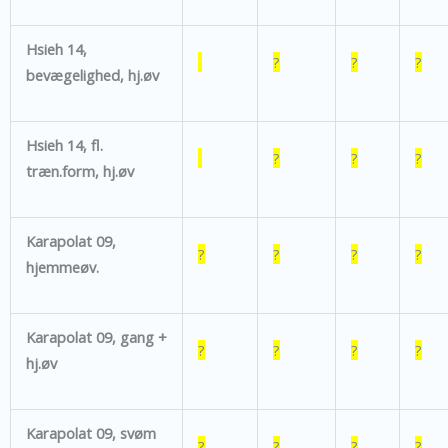
Hsieh 14,
?
?
?
bevægelighed, hj.øv
Hsieh 14, fl.
?
?
?
træn.form, hj.øv
Karapolat 09,
?
?
?
?
hjemmeøv.
Karapolat 09, gang +
?
?
?
?
hj.øv
Karapolat 09, svøm
?
?
?
?