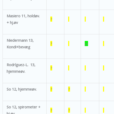
Masiero 11, holdøv.
?
+ hj.øv
Niedermann 13,
?
JA
Kondi+bevæg
Rodríguez-L. 13,
?
hjemmeøv.
So 12, hjemmeøv.
?
?
So 12, spirometer +
?
?
hj.øv.