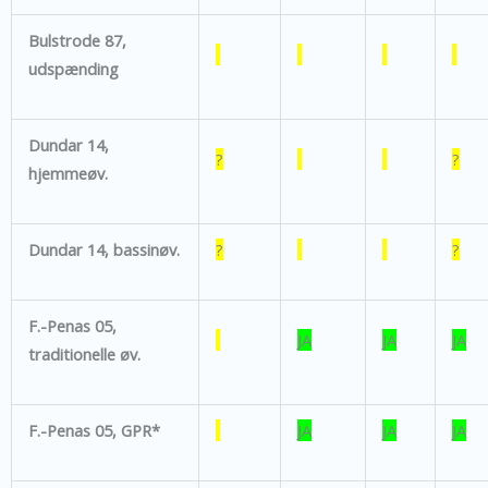
Bulstrode 87,
udspænding
Dundar 14,
?
?
hjemmeøv.
Dundar 14, bassinøv.
?
?
F.-Penas 05,
JA
JA
JA
traditionelle øv.
F.-Penas 05, GPR*
JA
JA
JA