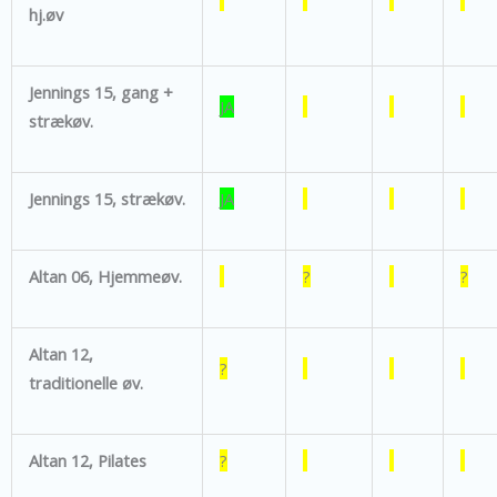
hj.øv
Jennings 15, gang +
JA
strækøv.
Jennings 15, strækøv.
JA
Altan 06, Hjemmeøv.
?
?
Altan 12,
?
traditionelle øv.
Altan 12, Pilates
?