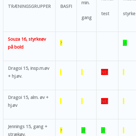
min.
TRÆNINGSGRUPPER
BASFI
test
styrke
gang
Souza 16, styrkeøv
?
JA
på bold
Dragoi 15, insp.m.øv
NEJ
+ hj.øv.
Dragoi 15, alm. øv +
NEJ
hj.øv
Jennings 15, gang +
?
JA
JA
strækøv.