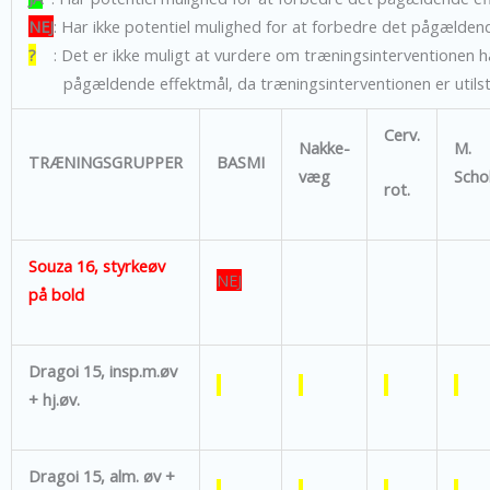
NEJ
: Har ikke potentiel mulighed for at forbedre det pågælden
?
: Det er ikke muligt at vurdere om træningsinterventionen ha
pågældende effektmål, da træningsinterventionen er utilstræ
Cerv.
Nakke-
M.
TRÆNINGSGRUPPER
BASMI
væg
Scho
rot.
Souza 16, styrkeøv
NEJ
på bold
Dragoi 15, insp.m.øv
+ hj.øv.
Dragoi 15, alm. øv +