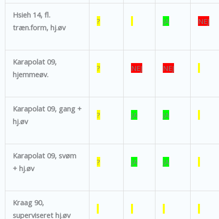
Hsieh 14, fl.
?
JA
NEJ
træn.form, hj.øv
Karapolat 09,
?
NEJ
NEJ
hjemmeøv.
Karapolat 09, gang +
?
JA
JA
hj.øv
Karapolat 09, svøm
?
JA
JA
+ hj.øv
Kraag 90,
superviseret hj.øv