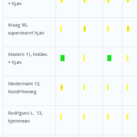
+ hj.øv
Kraag 90,
?
?
superviseret hj.øv
Masiero 11, holdøv.
JA
JA
+ hj.øv
Niedermann 13,
?
Kondi+bevæg
Rodríguez-L. 13,
hjemmeøv.